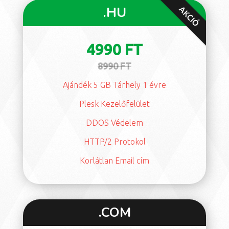
.HU
AKCIÓ
4990 FT
8990 FT
Ajándék 5 GB Tárhely 1 évre
Plesk Kezelőfelület
DDOS Védelem
HTTP/2 Protokol
Korlátlan Email cím
.COM